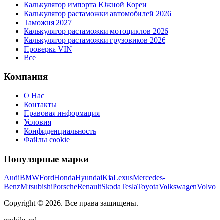
Калькулятор импорта Южной Кореи
Калькулятор растаможки автомобилей 2026
Таможня 2027
Калькулятор растаможки мотоциклов 2026
Калькулятор растаможки грузовиков 2026
Проверка VIN
Все
Компания
О Нас
Контакты
Правовая информация
Условия
Конфиденциальность
Файлы cookie
Популярные марки
Audi
BMW
Ford
Honda
Hyundai
Kia
Lexus
Mercedes-
Benz
Mitsubishi
Porsche
Renault
Skoda
Tesla
Toyota
Volkswagen
Volvo
Copyright ©
2026
. Все права защищены.
mobile.md