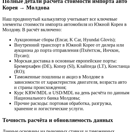
Полные детали расчёта стоимости импорта авто
Корея → Молдова
Наш продвинутый калькулятор учитывает все ключевые
элементы стоимости импорта автомобиля из Южной Кореи в
Молдову. В расчёт включено:
Аукционные сборы (Encar, K Car, Hyundai Glovis);
Внутренний транспорт в Южной Корее от дилера или
аукциона до порта отправления (Пхёнтхэк, Инчхон,
Пусан);
Морская доставка в основные европейские порты:
Бремерхафен (DE), Копер (SI), Клайпеда (LT), Констанца
(RO);
Таможенные пошлины и акциз в Молдове в
зависимости от характеристик двигателя, возраста авто
и страны происхождения;
Курс KRW/MDL и USD/MDL на день расчёта по данным
Национального банка Молдовы;
Прочие расходы: портовая обработка, разгрузка,
хранение и логистические услуги.
Точность расчёта и обновляемость данных
Данные основаны на рыночных ставках и таможенных