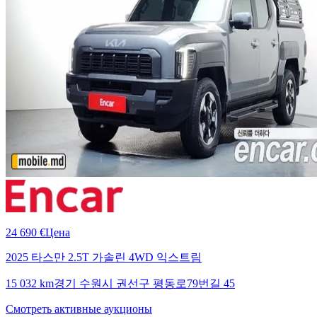
24 690 €
Цена
2025 타스만 2.5T 가솔린 4WD 익스트림
15 032 km
경기 수원시 권선구 평동로79번길 45
Смотреть активные аукционы