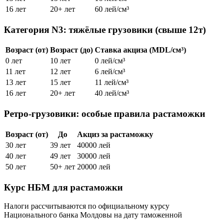
16 лет
20+ лет
60 лей/см³
Категория N3: тяжёлые грузовики (свыше 12т)
Возраст (от)
Возраст (до)
Ставка акциза (MDL/см³)
0 лет
10 лет
0 лей/см³
11 лет
12 лет
6 лей/см³
13 лет
15 лет
11 лей/см³
16 лет
20+ лет
40 лей/см³
Ретро-грузовики: особые правила растаможки
Возраст (от)
До
Акциз за растаможку
30 лет
39 лет
40000 лей
40 лет
49 лет
30000 лей
50 лет
50+ лет
20000 лей
Курс НБМ для растаможки
Налоги рассчитываются по официальному курсу
Национального банка Молдовы на дату таможенной