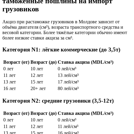
таможенные пошлины на импорт
грузовиков
Акциз при растаможке грузовиков в Молдове зависит от
объёма двигателя (см³), возраста транспортного средства и
весовой категории. Более тяжёлые категории обычно имеют
более низкие ставки акциза за см³.
Категория N1: лёгкие коммерческие (до 3,5т)
Возраст (от)
Возраст (до)
Ставка акциза (MDL/см³)
0 лет
10 лет
0 лей/см³
11 лет
12 лет
13 лей/см³
13 лет
15 лет
17 лей/см³
16 лет
20+ лет
80 лей/см³
Категория N2: средние грузовики (3,5-12т)
Возраст (от)
Возраст (до)
Ставка акциза (MDL/см³)
0 лет
10 лет
0 лей/см³
11 лет
12 лет
11 лей/см³
13 лет
15 лет
16 лей/см³