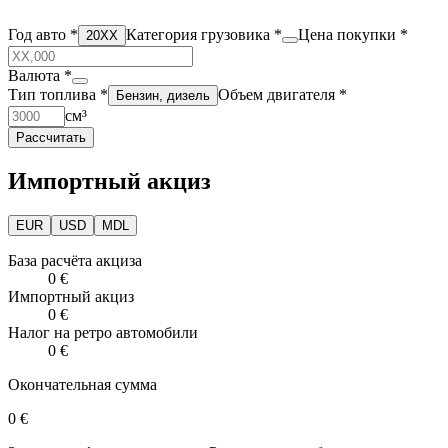
Год авто
*
Категория грузовика
*
Цена покупки
*
20XX
Валюта
*
Тип топлива
*
Объем двигателя
*
Бензин, дизель
см³
Рассчитать
Импортный акциз
EUR
USD
MDL
База расчёта акциза
0 €
Импортный акциз
0 €
Налог на ретро автомобили
0 €
Окончательная сумма
0 €