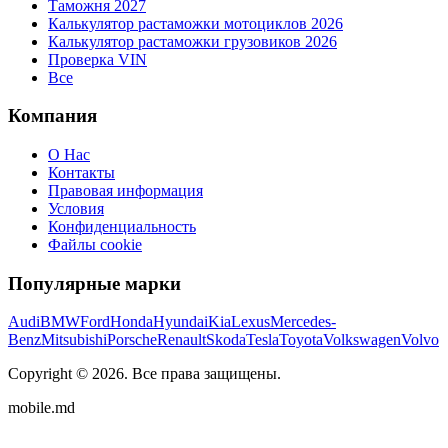
Таможня 2027
Калькулятор растаможки мотоциклов 2026
Калькулятор растаможки грузовиков 2026
Проверка VIN
Все
Компания
О Нас
Контакты
Правовая информация
Условия
Конфиденциальность
Файлы cookie
Популярные марки
Audi
BMW
Ford
Honda
Hyundai
Kia
Lexus
Mercedes-
Benz
Mitsubishi
Porsche
Renault
Skoda
Tesla
Toyota
Volkswagen
Volvo
Copyright ©
2026
. Все права защищены.
mobile.md