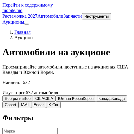
Перейти к содержимому
mobile
.md
Растаможка 2027
Автомобили
Запчасти
Инструменты
Аукционы
Главная
Аукцион
Автомобили на аукционе
Просматривайте автомобили, доступные на аукционах США,
Канады и Южной Кореи.
Найдено: 632
Идут торги
632 автомобиля
Все рынки
Все
США
США
Южная Корея
Корея
Канада
Канада
Copart
IAAI
Encar
K Car
Фильтры