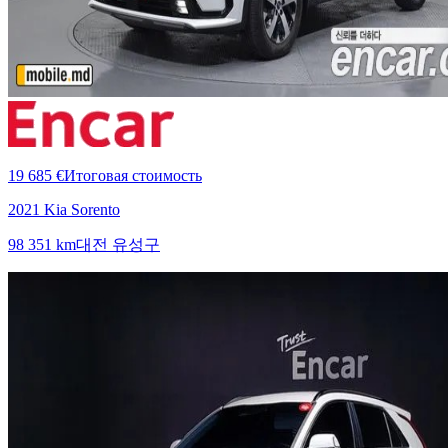
19 685 €
Итоговая стоимость
2021 Kia Sorento
98 351 km
대전 유성구