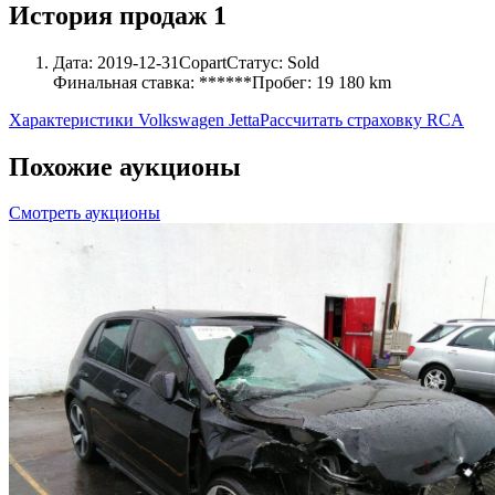
История продаж
1
Дата:
2019-12-31
Copart
Статус:
Sold
Финальная ставка:
******
Пробег:
19 180 km
Характеристики Volkswagen Jetta
Рассчитать страховку RCA
Похожие аукционы
Смотреть аукционы