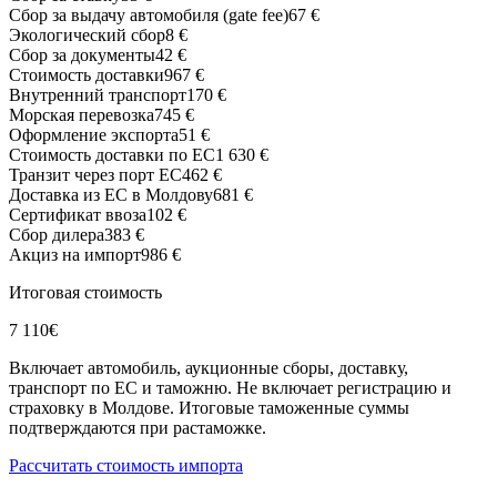
Сбор за выдачу автомобиля (gate fee)
67 €
Экологический сбор
8 €
Сбор за документы
42 €
Стоимость доставки
967 €
Внутренний транспорт
170 €
Морская перевозка
745 €
Оформление экспорта
51 €
Стоимость доставки по ЕС
1 630 €
Транзит через порт ЕС
462 €
Доставка из ЕС в Молдову
681 €
Сертификат ввоза
102 €
Сбор дилера
383 €
Акциз на импорт
986 €
Итоговая стоимость
7 110
€
Включает автомобиль, аукционные сборы, доставку,
транспорт по ЕС и таможню.
Не включает регистрацию и
страховку в Молдове. Итоговые таможенные суммы
подтверждаются при растаможке.
Рассчитать стоимость импорта