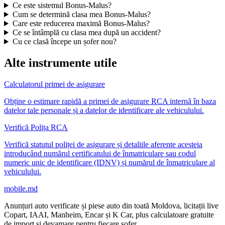
Ce este sistemul Bonus-Malus?
Cum se determină clasa mea Bonus-Malus?
Care este reducerea maximă Bonus-Malus?
Ce se întâmplă cu clasa mea după un accident?
Cu ce clasă începe un șofer nou?
Alte instrumente utile
Calculatorul primei de asigurare
Obține o estimare rapidă a primei de asigurare RCA internă în baza
datelor tale personale și a datelor de identificare ale vehiculului.
Verifică Polița RCA
Verifică statutul poliței de asigurare și detaliile aferente acesteia
introducând numărul certificatului de înmatriculare sau codul
numeric unic de identificare (IDNV) și numărul de înmatriculare al
vehiculului.
mobile
.md
Anunțuri auto verificate și piese auto din toată Moldova, licitații live
Copart, IAAI, Manheim, Encar și K Car, plus calculatoare gratuite
de import și devamare pentru fiecare șofer.