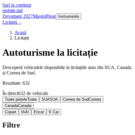
Sari la conținut
mobile
.md
Devamare 2027
Mașini
Piese
Instrumente
Licitații
Acasă
Licitații
Autoturisme la licitație
Descoperă vehiculele disponibile la licitațiile auto din SUA, Canada
și Coreea de Sud.
Rezultate: 632
În direct
632 de vehicule
Toate piețele
Toate
SUA
SUA
Coreea de Sud
Coreea
Canada
Canada
Copart
IAAI
Encar
K Car
Filtre