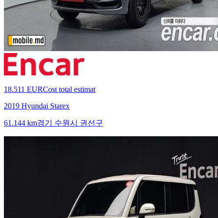
18.511 EUR
Cost total estimat
2019 Hyundai Starex
61.144 km
경기 수원시 권선구