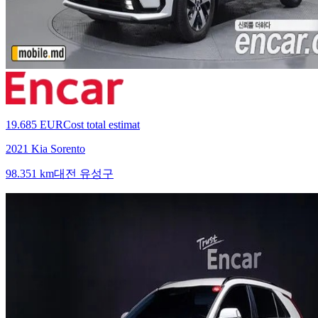
19.685 EUR
Cost total estimat
2021 Kia Sorento
98.351 km
대전 유성구