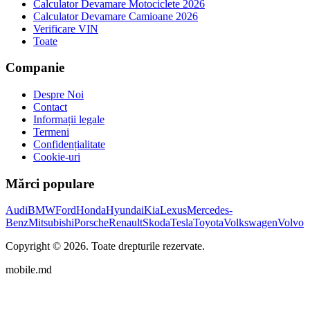
Calculator Devamare Motociclete 2026
Calculator Devamare Camioane 2026
Verificare VIN
Toate
Companie
Despre Noi
Contact
Informații legale
Termeni
Confidențialitate
Cookie-uri
Mărci populare
Audi
BMW
Ford
Honda
Hyundai
Kia
Lexus
Mercedes-
Benz
Mitsubishi
Porsche
Renault
Skoda
Tesla
Toyota
Volkswagen
Volvo
Copyright ©
2026
. Toate drepturile rezervate.
mobile.md