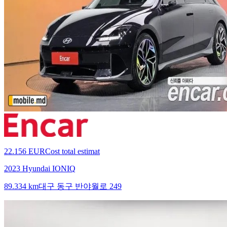
22.156 EUR
Cost total estimat
2023 Hyundai IONIQ
89.334 km
대구 동구 반야월로 249