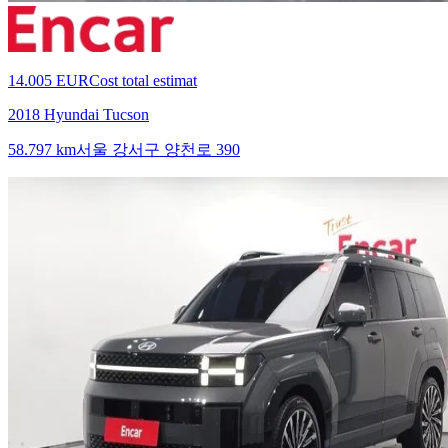
14.005 EUR
Cost total estimat
2018 Hyundai Tucson
58.797 km
서울 강서구 양천로 390