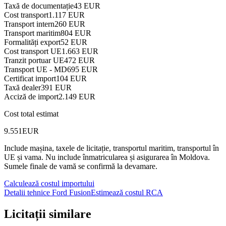
Taxă de documentație
43 EUR
Cost transport
1.117 EUR
Transport intern
260 EUR
Transport maritim
804 EUR
Formalități export
52 EUR
Cost transport UE
1.663 EUR
Tranzit portuar UE
472 EUR
Transport UE - MD
695 EUR
Certificat import
104 EUR
Taxă dealer
391 EUR
Acciză de import
2.149 EUR
Cost total estimat
9.551
EUR
Include mașina, taxele de licitație, transportul maritim, transportul în
UE și vama.
Nu include înmatricularea și asigurarea în Moldova.
Sumele finale de vamă se confirmă la devamare.
Calculează costul importului
Detalii tehnice Ford Fusion
Estimează costul RCA
Licitații similare