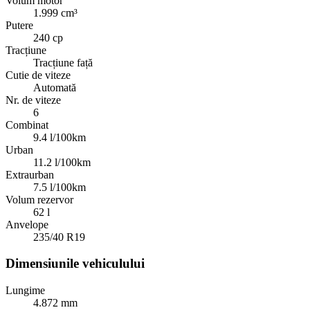
Volum motor
1.999 cm³
Putere
240 cp
Tracțiune
Tracțiune față
Cutie de viteze
Automată
Nr. de viteze
6
Combinat
9.4 l/100km
Urban
11.2 l/100km
Extraurban
7.5 l/100km
Volum rezervor
62 l
Anvelope
235/40 R19
Dimensiunile vehiculului
Lungime
4.872 mm