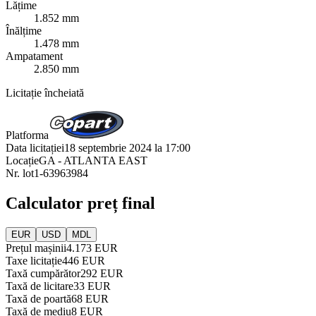
Lățime
1.852 mm
Înălțime
1.478 mm
Ampatament
2.850 mm
Licitație încheiată
Platforma
Data licitației
18 septembrie 2024 la 17:00
Locație
GA - ATLANTA EAST
Nr. lot
1-63963984
Calculator preț final
EUR
USD
MDL
Prețul mașinii
4.173 EUR
Taxe licitație
446 EUR
Taxă cumpărător
292 EUR
Taxă de licitare
33 EUR
Taxă de poartă
68 EUR
Taxă de mediu
8 EUR