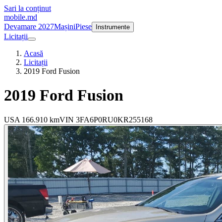
Sari la conținut
mobile
.md
Devamare 2027
Mașini
Piese
Instrumente
Licitații
Acasă
Licitații
2019 Ford Fusion
2019
Ford Fusion
USA
166.910 km
VIN
3FA6P0RU0KR255168