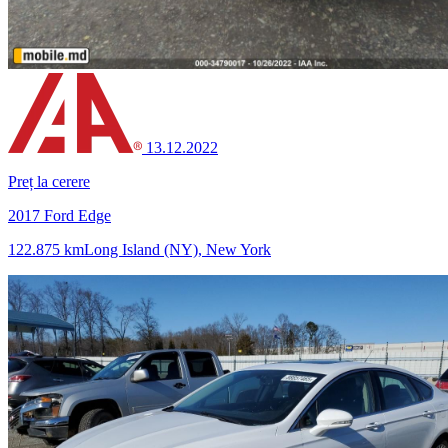
13.12.2022
Preț la cerere
2017 Ford Edge
122.875 km
Long Island (NY), New York