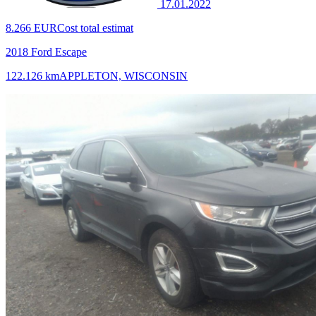
17.01.2022
8.266 EUR
Cost total estimat
2018 Ford Escape
122.126 km
APPLETON, WISCONSIN