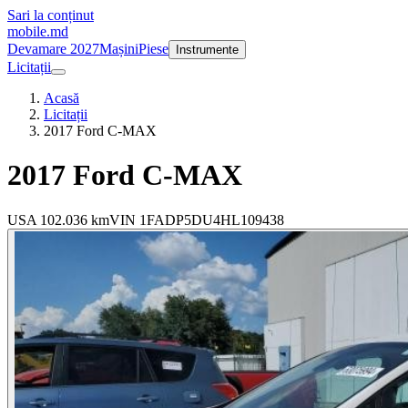
Sari la conținut
mobile
.md
Devamare 2027
Mașini
Piese
Instrumente
Licitații
Acasă
Licitații
2017 Ford C-MAX
2017
Ford C-MAX
USA
102.036 km
VIN
1FADP5DU4HL109438