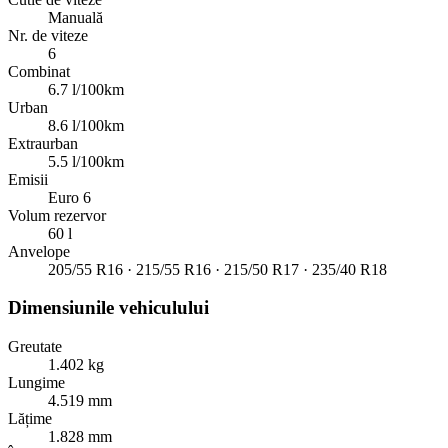
Manuală
Nr. de viteze
6
Combinat
6.7 l/100km
Urban
8.6 l/100km
Extraurban
5.5 l/100km
Emisii
Euro 6
Volum rezervor
60 l
Anvelope
205/55 R16 · 215/55 R16 · 215/50 R17 · 235/40 R18
Dimensiunile vehiculului
Greutate
1.402 kg
Lungime
4.519 mm
Lățime
1.828 mm