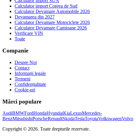
Calculator import SUA
Calculator import Coreea de Sud
Calculator Devamare Automobile 2026
Devamarea din 2027
Calculator Devamare Motociclete 2026
Calculator Devamare Camioane 2026
Verificare VIN
Toate
Companie
Despre Noi
Contact
Informații legale
Termeni
Confidențialitate
Cookie-uri
Mărci populare
Audi
BMW
Ford
Honda
Hyundai
Kia
Lexus
Mercedes-
Benz
Mitsubishi
Porsche
Renault
Skoda
Tesla
Toyota
Volkswagen
Volvo
Copyright ©
2026
. Toate drepturile rezervate.