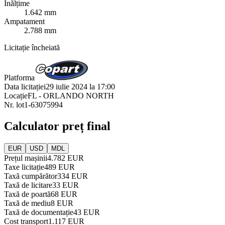
Înălțime
1.642 mm
Ampatament
2.788 mm
Licitație încheiată
Platforma
Data licitației
29 iulie 2024 la 17:00
Locație
FL - ORLANDO NORTH
Nr. lot
1-63075994
Calculator preț final
EUR
USD
MDL
Prețul mașinii
4.782 EUR
Taxe licitație
489 EUR
Taxă cumpărător
334 EUR
Taxă de licitare
33 EUR
Taxă de poartă
68 EUR
Taxă de mediu
8 EUR
Taxă de documentație
43 EUR
Cost transport
1.117 EUR