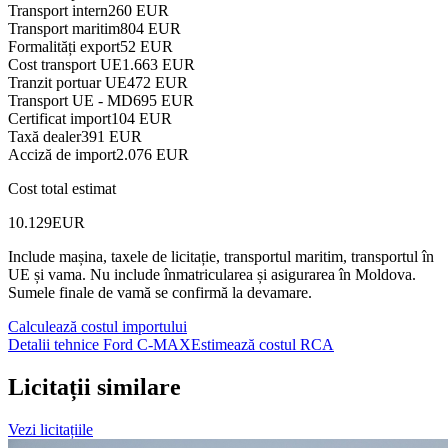
Transport intern
260 EUR
Transport maritim
804 EUR
Formalități export
52 EUR
Cost transport UE
1.663 EUR
Tranzit portuar UE
472 EUR
Transport UE - MD
695 EUR
Certificat import
104 EUR
Taxă dealer
391 EUR
Acciză de import
2.076 EUR
Cost total estimat
10.129
EUR
Include mașina, taxele de licitație, transportul maritim, transportul în
UE și vama.
Nu include înmatricularea și asigurarea în Moldova.
Sumele finale de vamă se confirmă la devamare.
Calculează costul importului
Detalii tehnice Ford C-MAX
Estimează costul RCA
Licitații similare
Vezi licitațiile