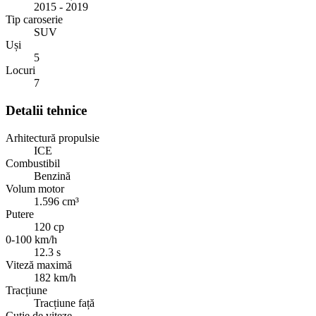
2015 - 2019
Tip caroserie
SUV
Uși
5
Locuri
7
Detalii tehnice
Arhitectură propulsie
ICE
Combustibil
Benzină
Volum motor
1.596 cm³
Putere
120 cp
0-100 km/h
12.3 s
Viteză maximă
182 km/h
Tracțiune
Tracțiune față
Cutie de viteze