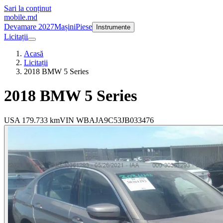
Sari la conținut
mobile
.md
Devamare 2027
Mașini
Piese
Instrumente
Licitații
Acasă
Licitații
2018 BMW 5 Series
2018
BMW 5 Series
USA
179.733 km
VIN
WBAJA9C53JB033476