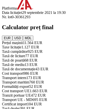
Platforma
Data licitației
29 septembrie 2021 la 19:30
Nr. lot
0-30361293
Calculator preț final
EUR
USD
MDL
Prețul mașinii
11.564 EUR
Taxe licitație
1.127 EUR
Taxă cumpărător
925 EUR
Taxă de licitare
77 EUR
Taxă de poartă
68 EUR
Taxă de mediu
13 EUR
Taxă de documentație
43 EUR
Cost transport
986 EUR
Transport intern
173 EUR
Transport maritim
760 EUR
Formalități export
52 EUR
Cost transport UE
1.663 EUR
Tranzit portuar UE
472 EUR
Transport UE - MD
695 EUR
Certificat import
104 EUR
Taxă dealer
391 EUR