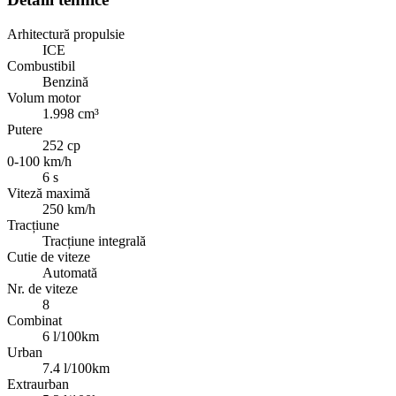
Arhitectură propulsie
ICE
Combustibil
Benzină
Volum motor
1.998 cm³
Putere
252 cp
0-100 km/h
6 s
Viteză maximă
250 km/h
Tracțiune
Tracțiune integrală
Cutie de viteze
Automată
Nr. de viteze
8
Combinat
6 l/100km
Urban
7.4 l/100km
Extraurban