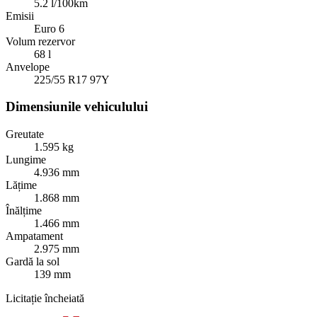
5.2 l/100km
Emisii
Euro 6
Volum rezervor
68 l
Anvelope
225/55 R17 97Y
Dimensiunile vehiculului
Greutate
1.595 kg
Lungime
4.936 mm
Lățime
1.868 mm
Înălțime
1.466 mm
Ampatament
2.975 mm
Gardă la sol
139 mm
Licitație încheiată